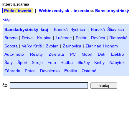
Inzercia zdarma
Pridať inzerát
|
Webinzeraty.sk - inzercia
Banskobystrický
>>
kraj
Banskobystrický kraj
|
Banská Bystrica
|
Banská Štiavnica
|
Brezno
|
Detva
|
Krupina
|
Lučenec
|
Poltár
|
Revúca
|
Rimavská
Sobota
|
Veľký Krtíš
|
Zvolen
|
Žarnovica
|
Žiar nad Hronom
Auto-moto
Reality
Zvieratá
PC
Mobil
Deti
Elektro
Šaty
Šport
Stroje
Foto
Hudba
Služby
Knihy
Nábytok
Záhrada
Práca
Dovolenka
Erotika
Ostatné
čo: