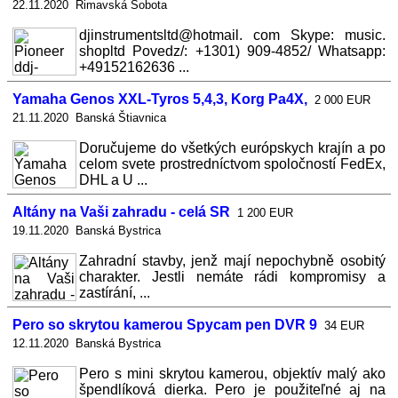
22.11.2020 Rimavská Sobota
djinstrumentsltd@hotmail. com Skype: music.
shopltd Povedz/: +1301) 909-4852/ Whatsapp:
+49152162636 ...
Yamaha Genos XXL-Tyros 5,4,3, Korg Pa4X,
2 000 EUR
21.11.2020 Banská Štiavnica
Doručujeme do všetkých európskych krajín a po
celom svete prostredníctvom spoločností FedEx,
DHL a U ...
Altány na Vaši zahradu - celá SR
1 200 EUR
19.11.2020 Banská Bystrica
Zahradní stavby, jenž mají nepochybně osobitý
charakter. Jestli nemáte rádi kompromisy a
zastírání, ...
Pero so skrytou kamerou Spycam pen DVR 9
34 EUR
12.11.2020 Banská Bystrica
Pero s mini skrytou kamerou, objektív malý ako
špendlíková dierka. Pero je použiteľné aj na