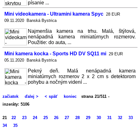
písanie ...
Mini videokamera - Ultramini kamera Spyc
28 EUR
09.11.2020 Banská Bystrica
Najmenšia kamera na trhu. Malá, štýlová,
nenápadná kamera miniatúrnych rozmerov.
Použitie: do auta, ...
Mini kamera kocka - Sports HD DV SQ11 mi
29 EUR
05.11.2020 Banská Bystrica
Pekný deň. Malá nenápadná kamera
miniatúrnych rozmerov 2 x 2 cm s detektorom
pohybu a nočným videní ...
začiatok
ďalej >
< späť
koniec
strana 21/511 -
inzeráty: 5106
21
22
23
24
25
26
27
28
29
30
31
32
33
34
35