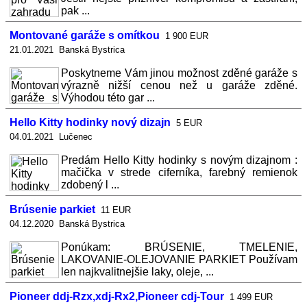
pak ...
Montované garáže s omítkou
1 900 EUR
21.01.2021 Banská Bystrica
Poskytneme Vám jinou možnost zděné garáže s
výrazně nižší cenou než u garáže zděné.
Výhodou této gar ...
Hello Kitty hodinky nový dizajn
5 EUR
04.01.2021 Lučenec
Predám Hello Kitty hodinky s novým dizajnom :
mačička v strede ciferníka, farebný remienok
zdobený l ...
Brúsenie parkiet
11 EUR
04.12.2020 Banská Bystrica
Ponúkam: BRÚSENIE, TMELENIE,
LAKOVANIE-OLEJOVANIE PARKIET Používam
len najkvalitnejšie laky, oleje, ...
Pioneer ddj-Rzx,xdj-Rx2,Pioneer cdj-Tour
1 499 EUR