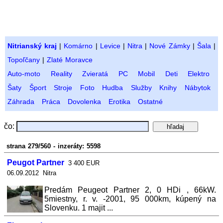
Nitrianský kraj
|
Komárno
|
Levice
|
Nitra
|
Nové Zámky
|
Šala
|
Topoľčany
|
Zlaté Moravce
Auto-moto
Reality
Zvieratá
PC
Mobil
Deti
Elektro
Šaty
Šport
Stroje
Foto
Hudba
Služby
Knihy
Nábytok
Záhrada
Práca
Dovolenka
Erotika
Ostatné
čo:
strana 279/560 - inzeráty: 5598
Peugot Partner
3 400 EUR
06.09.2012 Nitra
Predám Peugeot Partner 2, 0 HDi , 66kW.
5miestny, r. v. -2001, 95 000km, kúpený na
Slovenku. 1 majit ...