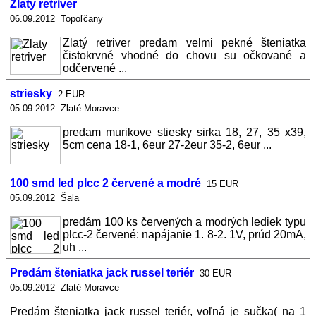
Zlaty retriver
06.09.2012 Topoľčany
Zlatý retriver predam velmi pekné šteniatka
čistokrvné vhodné do chovu su očkované a
odčervené ...
striesky
2 EUR
05.09.2012 Zlaté Moravce
predam murikove stiesky sirka 18, 27, 35 x39,
5cm cena 18-1, 6eur 27-2eur 35-2, 6eur ...
100 smd led plcc 2 červené a modré
15 EUR
05.09.2012 Šala
predám 100 ks červených a modrých lediek typu
plcc-2 červené: napájanie 1. 8-2. 1V, prúd 20mA,
uh ...
Predám šteniatka jack russel teriér
30 EUR
05.09.2012 Zlaté Moravce
Predám šteniatka jack russel teriér, voľná je sučka( na 1