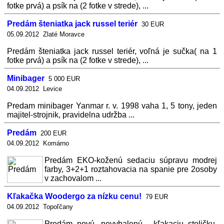
fotke prvá) a psík na (2 fotke v strede), ...
Predám šteniatka jack russel teriér
30 EUR
05.09.2012 Zlaté Moravce
Predám šteniatka jack russel teriér, voľná je sučka( na 1
fotke prvá) a psík na (2 fotke v strede), ...
Minibager
5 000 EUR
04.09.2012 Levice
Predam minibager Yanmar r. v. 1998 vaha 1, 5 tony, jeden
majitel-strojnik, pravidelna udržba ...
Predám
200 EUR
04.09.2012 Komárno
Predám EKO-koženú sedaciu súpravu modrej
farby, 3+2+1 roztahovacia na spanie pre 2osoby
v zachovalom ...
Kľakačka Woodergo za nízku cenu!
79 EUR
04.09.2012 Topoľčany
Predám novú, nevybalenú , kľakaciu stoličku,