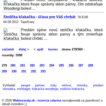
ktorá fixuje správny sklon pánvy, čím odstraňuje
bolest ...
Stolička kľakačka - úľava pre Váš chrbát
79 EUR
04.09.2012 Topoľčany
Predám úplne novú stoličku kľakačku, ktorá
fixuje správny sklon panvy a tým zmierňuje
bolest chrbtic ...
začiatok
ďalej >
< späť
koniec
strana 279/560 -
inzeráty: 5598
279
280
281
282
283
284
285
286
287
288
289
290
291
292
293
Vyhľadať:
peugot partner
,
zlaty retriver
,
striesky
,
predam
steniatka
,
minibager
,
klakacka woodergo
,
stolicka klakacka
,
© 2026
Webinzeraty.sk - inzercia zdarma
nezodpovedá za pravdivosť a
obsah inzerátov | |