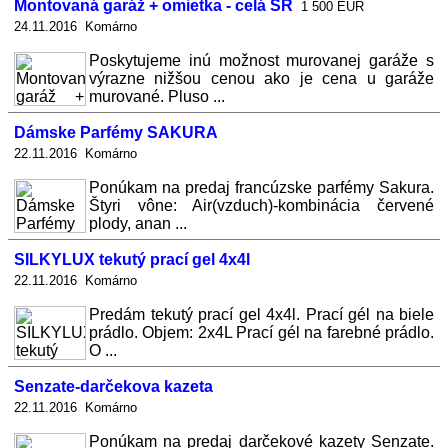
Montovaná garáž + omietka - celá SR
1 500 EUR
24.11.2016 Komárno
Poskytujeme inú možnost murovanej garáže s
výrazne nižšou cenou ako je cena u garáže
murované. Pluso ...
Dámske Parfémy SAKURA
22.11.2016 Komárno
Ponúkam na predaj francúzske parfémy Sakura.
Štyri vône: Air(vzduch)-kombinácia červené
plody, anan ...
SILKYLUX tekutý prací gel 4x4l
22.11.2016 Komárno
Predám tekutý prací gel 4x4l. Prací gél na biele
prádlo. Objem: 2x4L Prací gél na farebné prádlo.
O ...
Senzate-darčekova kazeta
22.11.2016 Komárno
Ponúkam na predaj darčekové kazety Senzate.