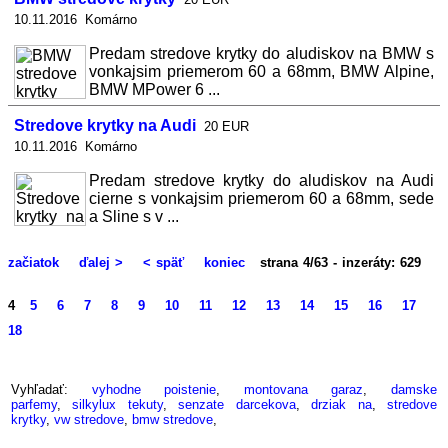
10.11.2016 Komárno
Predam stredove krytky do aludiskov na BMW s
vonkajsim priemerom 60 a 68mm, BMW Alpine,
BMW MPower 6 ...
Stredove krytky na Audi
20 EUR
10.11.2016 Komárno
Predam stredove krytky do aludiskov na Audi
cierne s vonkajsim priemerom 60 a 68mm, sede
a Sline s v ...
začiatok
ďalej >
< späť
koniec
strana 4/63 - inzeráty: 629
4
5
6
7
8
9
10
11
12
13
14
15
16
17
18
Vyhľadať:
vyhodne poistenie
,
montovana garaz
,
damske
parfemy
,
silkylux tekuty
,
senzate darcekova
,
drziak na
,
stredove
krytky
,
vw stredove
,
bmw stredove
,