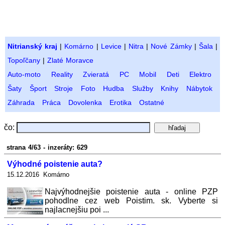
Nitrianský kraj
|
Komárno
|
Levice
|
Nitra
|
Nové Zámky
|
Šala
|
Topoľčany
|
Zlaté Moravce
Auto-moto
Reality
Zvieratá
PC
Mobil
Deti
Elektro
Šaty
Šport
Stroje
Foto
Hudba
Služby
Knihy
Nábytok
Záhrada
Práca
Dovolenka
Erotika
Ostatné
čo:
strana 4/63 - inzeráty: 629
Výhodné poistenie auta?
15.12.2016 Komárno
Najvýhodnejšie poistenie auta - online PZP
pohodlne cez web Poistim. sk. Vyberte si
najlacnejšiu poi ...