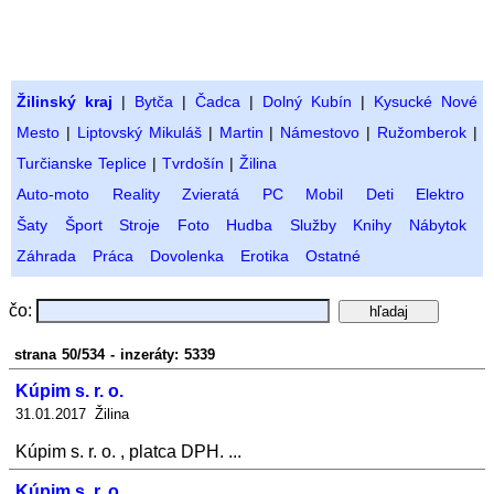
Žilinský kraj
|
Bytča
|
Čadca
|
Dolný Kubín
|
Kysucké Nové
Mesto
|
Liptovský Mikuláš
|
Martin
|
Námestovo
|
Ružomberok
|
Turčianske Teplice
|
Tvrdošín
|
Žilina
Auto-moto
Reality
Zvieratá
PC
Mobil
Deti
Elektro
Šaty
Šport
Stroje
Foto
Hudba
Služby
Knihy
Nábytok
Záhrada
Práca
Dovolenka
Erotika
Ostatné
čo:
strana 50/534 - inzeráty: 5339
Kúpim s. r. o.
31.01.2017 Žilina
Kúpim s. r. o. , platca DPH. ...
Kúpim s. r. o.