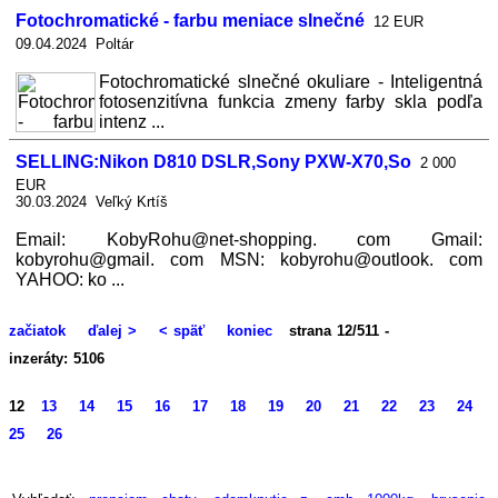
Fotochromatické - farbu meniace slnečné
12 EUR
09.04.2024 Poltár
Fotochromatické slnečné okuliare - Inteligentná
fotosenzitívna funkcia zmeny farby skla podľa
intenz ...
SELLING:Nikon D810 DSLR,Sony PXW-X70,So
2 000
EUR
30.03.2024 Veľký Krtíš
Email: KobyRohu@net-shopping. com Gmail:
kobyrohu@gmail. com MSN: kobyrohu@outlook. com
YAHOO: ko ...
začiatok
ďalej >
< späť
koniec
strana 12/511 -
inzeráty: 5106
12
13
14
15
16
17
18
19
20
21
22
23
24
25
26