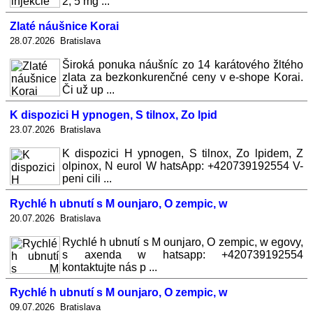
2, 5 mg ...
Zlaté náušnice Korai
28.07.2026 Bratislava
Široká ponuka náušníc zo 14 karátového žltého
zlata za bezkonkurenčné ceny v e-shope Korai.
Či už up ...
K dispozici H ypnogen, S tilnox, Zo lpid
23.07.2026 Bratislava
K dispozici H ypnogen, S tilnox, Zo lpidem, Z
olpinox, N eurol W hatsApp: +420739192554 V-
peni cili ...
Rychlé h ubnutí s M ounjaro, O zempic, w
20.07.2026 Bratislava
Rychlé h ubnutí s M ounjaro, O zempic, w egovy,
s axenda w hatsapp: +420739192554
kontaktujte nás p ...
Rychlé h ubnutí s M ounjaro, O zempic, w
09.07.2026 Bratislava