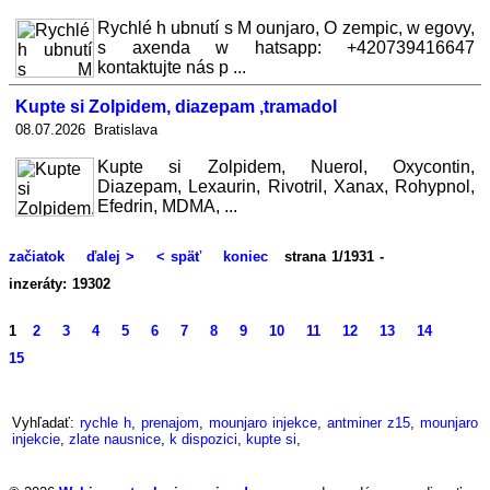
Rychlé h ubnutí s M ounjaro, O zempic, w egovy,
s axenda w hatsapp: +420739416647
kontaktujte nás p ...
Kupte si Zolpidem, diazepam ,tramadol
08.07.2026 Bratislava
Kupte si Zolpidem, Nuerol, Oxycontin,
Diazepam, Lexaurin, Rivotril, Xanax, Rohypnol,
Efedrin, MDMA, ...
začiatok
ďalej >
< späť
koniec
strana 1/1931 -
inzeráty: 19302
1
2
3
4
5
6
7
8
9
10
11
12
13
14
15
Vyhľadať:
rychle h
,
prenajom
,
mounjaro injekce
,
antminer z15
,
mounjaro
injekcie
,
zlate nausnice
,
k dispozici
,
kupte si
,