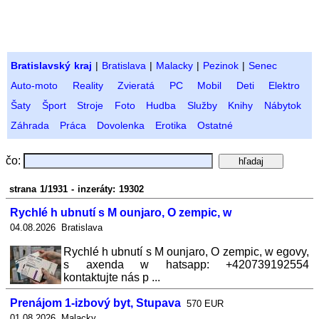
Bratislavský kraj
|
Bratislava
|
Malacky
|
Pezinok
|
Senec
Auto-moto
Reality
Zvieratá
PC
Mobil
Deti
Elektro
Šaty
Šport
Stroje
Foto
Hudba
Služby
Knihy
Nábytok
Záhrada
Práca
Dovolenka
Erotika
Ostatné
čo:
strana 1/1931 - inzeráty: 19302
Rychlé h ubnutí s M ounjaro, O zempic, w
04.08.2026 Bratislava
Rychlé h ubnutí s M ounjaro, O zempic, w egovy,
s axenda w hatsapp: +420739192554
kontaktujte nás p ...
Prenájom 1-izbový byt, Stupava
570 EUR
01.08.2026 Malacky