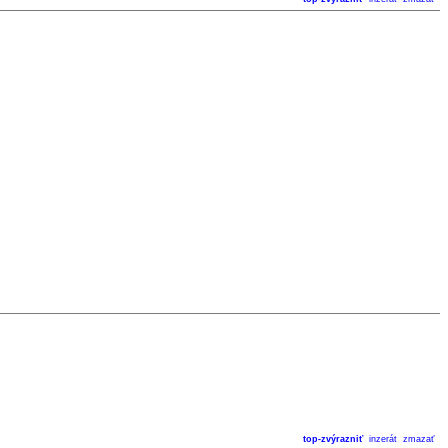
top-zvýrazniť
inzerát
zmazať