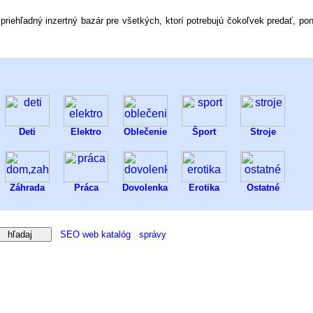
je priehľadný inzertný bazár pre všetkých, ktorí potrebujú čokoľvek predať, p
Deti
Elektro
Oblečenie
Šport
Stroje
Záhrada
Práca
Dovolenka
Erotika
Ostatné
SEO web katalóg
správy