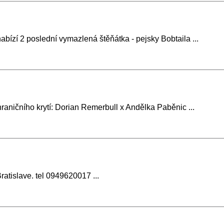
ízí 2 poslední vymazlená štěňátka - pejsky Bobtaila ...
raničního krytí: Dorian Remerbull x Andělka Paběnic ...
ratislave. tel 0949620017 ...