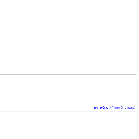
top-zvýrazniť
inzerát
zmazať