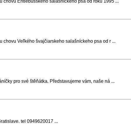
ou chovu Entlebušského salašníckeho psa od roku 1995 ...
u chovu Veľkého švajčiarskeho salašníckeho psa od r ...
áníčky pro své štěňátka. Představujeme vám, naše ná ...
ratislave. tel 0949620017 ...