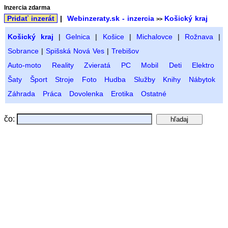
Inzercia zdarma
Pridať inzerát
|
Webinzeraty.sk - inzercia
Košický kraj
>>
Košický kraj
|
Gelnica
|
Košice
|
Michalovce
|
Rožnava
|
Sobrance
|
Spišská Nová Ves
|
Trebišov
Auto-moto
Reality
Zvieratá
PC
Mobil
Deti
Elektro
Šaty
Šport
Stroje
Foto
Hudba
Služby
Knihy
Nábytok
Záhrada
Práca
Dovolenka
Erotika
Ostatné
čo: