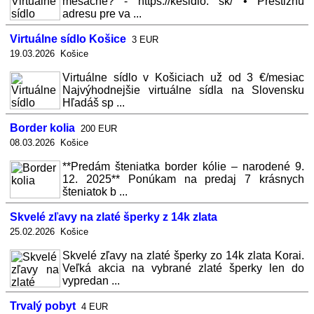
mesačne? - https://kesidlo. sk/ • Prestižnú
adresu pre va ...
Virtuálne sídlo Košice
3 EUR
19.03.2026 Košice
Virtuálne sídlo v Košiciach už od 3 €/mesiac
Najvýhodnejšie virtuálne sídla na Slovensku
Hľadáš sp ...
Border kolia
200 EUR
08.03.2026 Košice
**Predám šteniatka border kólie – narodené 9.
12. 2025** Ponúkam na predaj 7 krásnych
šteniatok b ...
Skvelé zľavy na zlaté šperky z 14k zlata
25.02.2026 Košice
Skvelé zľavy na zlaté šperky zo 14k zlata Korai.
Veľká akcia na vybrané zlaté šperky len do
vypredan ...
Trvalý pobyt
4 EUR