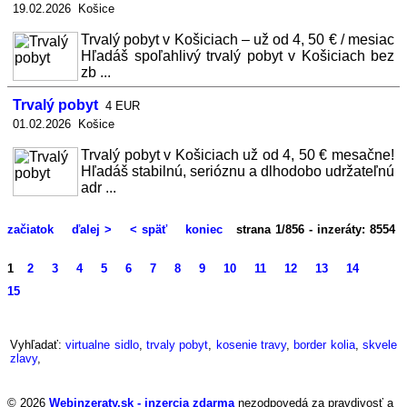
19.02.2026 Košice
Trvalý pobyt v Košiciach – už od 4, 50 € / mesiac
Hľadáš spoľahlivý trvalý pobyt v Košiciach bez
zb ...
Trvalý pobyt
4 EUR
01.02.2026 Košice
Trvalý pobyt v Košiciach už od 4, 50 € mesačne!
Hľadáš stabilnú, serióznu a dlhodobo udržateľnú
adr ...
začiatok
ďalej >
< späť
koniec
strana 1/856 - inzeráty: 8554
1
2
3
4
5
6
7
8
9
10
11
12
13
14
15
Vyhľadať:
virtualne sidlo
,
trvaly pobyt
,
kosenie travy
,
border kolia
,
skvele
zlavy
,
© 2026
Webinzeraty.sk - inzercia zdarma
nezodpovedá za pravdivosť a