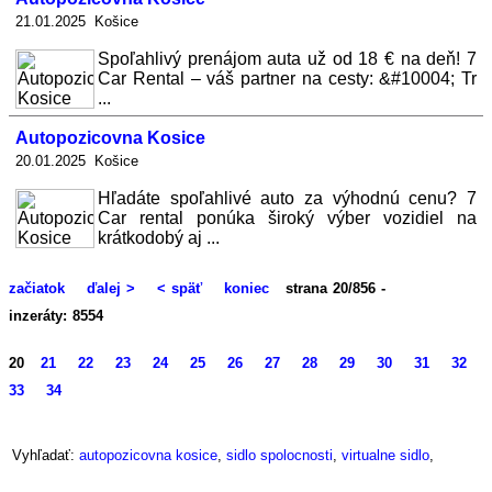
21.01.2025 Košice
Spoľahlivý prenájom auta už od 18 € na deň! 7
Car Rental – váš partner na cesty: &#10004; Tr
...
Autopozicovna Kosice
20.01.2025 Košice
Hľadáte spoľahlivé auto za výhodnú cenu? 7
Car rental ponúka široký výber vozidiel na
krátkodobý aj ...
začiatok
ďalej >
< späť
koniec
strana 20/856 -
inzeráty: 8554
20
21
22
23
24
25
26
27
28
29
30
31
32
33
34
Vyhľadať:
autopozicovna kosice
,
sidlo spolocnosti
,
virtualne sidlo
,