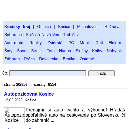
Košický kraj
|
Gelnica
|
Košice
|
Michalovce
|
Rožnava
|
Sobrance
|
Spišská Nová Ves
|
Trebišov
Auto-moto
Reality
Zvieratá
PC
Mobil
Deti
Elektro
Šaty
Šport
Stroje
Foto
Hudba
Služby
Knihy
Nábytok
Záhrada
Práca
Dovolenka
Erotika
Ostatné
čo:
strana 20/856 - inzeráty: 8554
Autopozicovna Kosice
12.02.2025 Košice
Prenajmi si auto rýchlo a výhodne! Hľadáš
spoľahlivé auto na cestovanie po Slovensku či
do zahranič ...