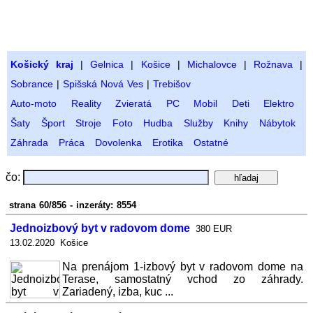
Košický kraj
|
Gelnica
|
Košice
|
Michalovce
|
Rožnava
|
Sobrance
|
Spišská Nová Ves
|
Trebišov
Auto-moto
Reality
Zvieratá
PC
Mobil
Deti
Elektro
Šaty
Šport
Stroje
Foto
Hudba
Služby
Knihy
Nábytok
Záhrada
Práca
Dovolenka
Erotika
Ostatné
čo:
strana 60/856 - inzeráty: 8554
Jednoizbový byt v radovom dome
380 EUR
13.02.2020 Košice
Na prenájom 1-izbový byt v radovom dome na
Terase, samostatný vchod zo záhrady.
Zariadený, izba, kuc ...