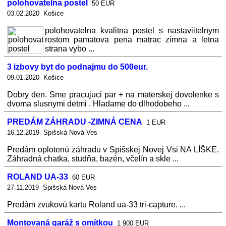
polohovatelna postel
50 EUR
03.02.2020 Košice
polohovatelna kvalitna postel s nastaviitelnym
rostom pamatova pena matrac zimna a letna
strana vybo ...
3 izbovy byt do podnajmu do 500eur.
09.01.2020 Košice
Dobry den. Sme pracujuci par + na materskej dovolenke s
dvoma slusnymi detmi . Hladame do dlhodobeho ...
PREDÁM ZÁHRADU -ZIMNÁ CENA
1 EUR
16.12.2019 Spišská Nová Ves
Predám oplotenú záhradu v Spišskej Novej Vsi NA LÍŠKE.
Záhradná chatka, studňa, bazén, včelín a skle ...
ROLAND UA-33
60 EUR
27.11.2019 Spišská Nová Ves
Predám zvukovú kartu Roland ua-33 tri-capture. ...
Montovaná garáž s omítkou
1 900 EUR