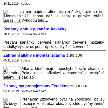
24.11.2019 Košice
U nás najdete alternativu zděné garáže s extra
nižší cenou než je cena u garáže zděné.
Výhodou této ...
Penanty, andulky, kanáre, kakariky
18.11.2019 Spišská Nová Ves
Predám kanáriky červené, kanáriky červené mozaiky,
andulky výstavné, penanty, kakariky žlté-červenoč ...
Zahradní altány s montáží zdarma
1 200 EUR
05.11.2019 Košice
Altány, které mají nepochybně svůj charakter.
Pokud nejste příznivci kompromisů a zastírání,
pak jso ...
2izbovy byt prenajom snv Fercekovce
300 EUR
02.10.2019 Spišská Nová Ves
Prenájom 2izboveho bytu na 2poschodi po 15
ročnej rekonštrukcii okná pôvodné . voľný ihneď.
uvytam p ...