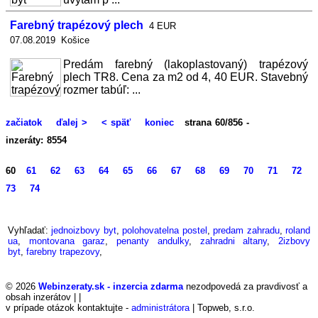
Farebný trapézový plech
4 EUR
07.08.2019 Košice
Predám farebný (lakoplastovaný) trapézový
plech TR8. Cena za m2 od 4, 40 EUR. Stavebný
rozmer tabúľ: ...
začiatok
ďalej >
< späť
koniec
strana 60/856 -
inzeráty: 8554
60
61
62
63
64
65
66
67
68
69
70
71
72
73
74
Vyhľadať:
jednoizbovy byt
,
polohovatelna postel
,
predam zahradu
,
roland
ua
,
montovana garaz
,
penanty andulky
,
zahradni altany
,
2izbovy
byt
,
farebny trapezovy
,
© 2026
Webinzeraty.sk - inzercia zdarma
nezodpovedá za pravdivosť a
obsah inzerátov | |
v prípade otázok kontaktujte -
administrátora
| Topweb, s.r.o.