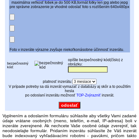
maximálna veľkosť fotiek je do 500 KB,formát fotky len jpg alebo jepg
pre správne zobrazenie je vhodné odoslať foto s rozlíšením 640x480px
Foto v inzeráte výrazne zvyšuje niekoľkonásobne účinnosť inzerátu.
opíšte bezpečnostný kód(číslo) z
bezpečnostný
obrázku:
kód:
platnosť inzerátu:
V prípade potreby sa dá inzerát vymazať z databázy aj skôr a to použitím
hesla
po odoslaní inzerátu možnosť
TOP-Zvýrazniť
inzerát.
Vyplnením a odoslaním formuláru súhlasíte aby všetky Vami zadané
údaje vrátane osobných (meno, telefón, e-mail, IP-adresa) boli v
inzeráte zverejnené. Ak nechcete Vaše osobné údaje zverejniť, tak
neodosielajte formulár. Pridaním inzerátu súhlasíte že Váš inzerát
bude indexovaný vyhľadávacími robotmi - pavúkmi, pričom takto