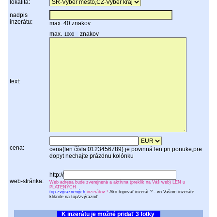
lokalita:
nadpis
inzerátu:
max. 40 znakov
max.
znakov
text:
cena:
cena(len čísla 0123456789) je povinná len pri ponuke,pre
dopyt nechajte prázdnu kolónku
http://
web-stránka:
Web adresa bude zverejnená a aktívna (preklik na Váš web) LEN u
PLATENÝCH
top-zvýraznených
inzerátov !
Ako topovať inzerát ? - vo Vašom inzeráte
kliknite na top/zvýrazniť
K inzerátu je možné pridať 3 fotky