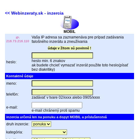
<< Webinzeraty.sk - inzercia
MOBIL
Vaša IP adresa sa zaznamenáva pre prípad zadávania
IP:
216.73.216.110
falošného inzerátu a zneužívania
údaje v žltom sú povinné !
heslo min. 6 znakov
heslo:
ak budete chcieť vymazať inzerát použite toto heslo(písať
bez diakritiky)
Kontaktné údaje
meno:
telefón:
zadávať v tvare 02/xxxx alebo 0905/xxxx
e-mail:
e-mail chránený proti spamu
inzercia určená len na ponuku a dopyt MOBIL a príslušenstvá
druh inzercie:
kategória: