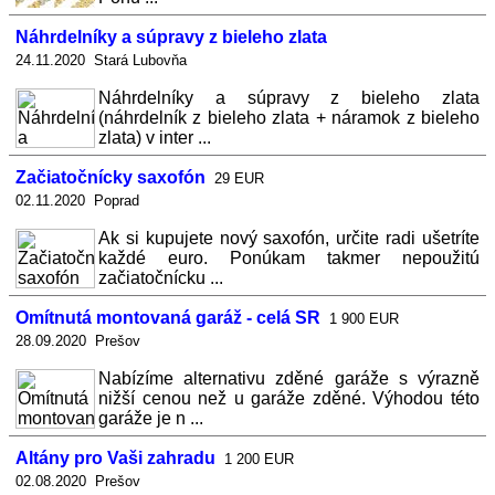
Náhrdelníky a súpravy z bieleho zlata
24.11.2020 Stará Lubovňa
Náhrdelníky a súpravy z bieleho zlata
(náhrdelník z bieleho zlata + náramok z bieleho
zlata) v inter ...
Začiatočnícky saxofón
29 EUR
02.11.2020 Poprad
Ak si kupujete nový saxofón, určite radi ušetríte
každé euro. Ponúkam takmer nepoužitú
začiatočnícku ...
Omítnutá montovaná garáž - celá SR
1 900 EUR
28.09.2020 Prešov
Nabízíme alternativu zděné garáže s výrazně
nižší cenou než u garáže zděné. Výhodou této
garáže je n ...
Altány pro Vaši zahradu
1 200 EUR
02.08.2020 Prešov