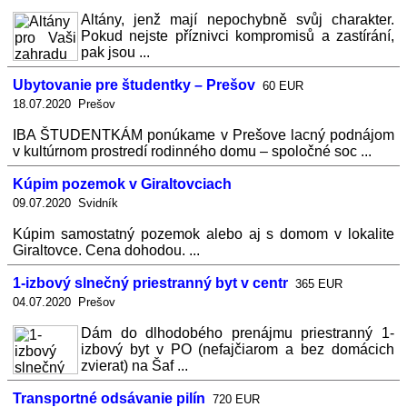
Altány, jenž mají nepochybně svůj charakter.
Pokud nejste příznivci kompromisů a zastírání,
pak jsou ...
Ubytovanie pre študentky – Prešov
60 EUR
18.07.2020 Prešov
IBA ŠTUDENTKÁM ponúkame v Prešove lacný podnájom
v kultúrnom prostredí rodinného domu – spoločné soc ...
Kúpim pozemok v Giraltovciach
09.07.2020 Svidník
Kúpim samostatný pozemok alebo aj s domom v lokalite
Giraltovce. Cena dohodou. ...
1-izbový slnečný priestranný byt v centr
365 EUR
04.07.2020 Prešov
Dám do dlhodobého prenájmu priestranný 1-
izbový byt v PO (nefajčiarom a bez domácich
zvierat) na Šaf ...
Transportné odsávanie pilín
720 EUR