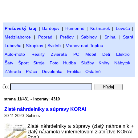
Prešovský kraj
|
Bardejov
|
Humenné
|
Kežmarok
|
Levoča
|
Medzilaborce
|
Poprad
|
Prešov
|
Sabinov
|
Snina
|
Stará
Lubovňa
|
Stropkov
|
Svidník
|
Vranov nad Topľou
Auto-moto
Reality
Zvieratá
PC
Mobil
Deti
Elektro
Šaty
Šport
Stroje
Foto
Hudba
Služby
Knihy
Nábytok
Záhrada
Práca
Dovolenka
Erotika
Ostatné
čo:
strana 11/431 - inzeráty: 4310
Zlaté náhrdelníky a súpravy KORAI
30.11.2020 Sabinov
Zlaté náhrdelníky a súpravy (zlatý náhrdelník +
zlatý náramok) v internetovom zlatníctve KORAI.
Ponú ...