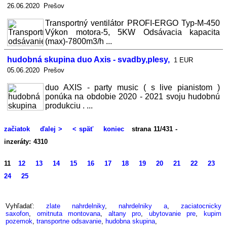
26.06.2020 Prešov
Transportný ventilátor PROFI-ERGO Typ-M-450
Výkon motora-5, 5KW Odsávacia kapacita
(max)-7800m3/h ...
hudobná skupina duo Axis - svadby,plesy,
1 EUR
05.06.2020 Prešov
duo AXIS - party music ( s live pianistom )
ponúka na obdobie 2020 - 2021 svoju hudobnú
produkciu . ...
začiatok
ďalej >
< späť
koniec
strana 11/431 -
inzeráty: 4310
11
12
13
14
15
16
17
18
19
20
21
22
23
24
25
Vyhľadať:
zlate nahrdelniky
,
nahrdelniky a
,
zaciatocnicky
saxofon
,
omitnuta montovana
,
altany pro
,
ubytovanie pre
,
kupim
pozemok
,
transportne odsavanie
,
hudobna skupina
,