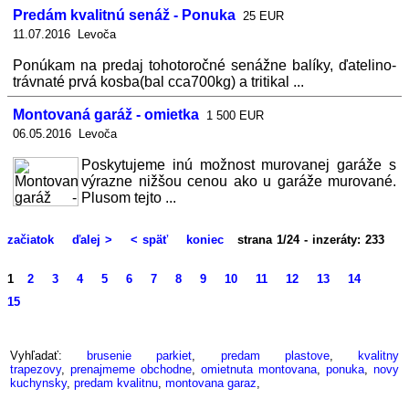
Predám kvalitnú senáž - Ponuka
25 EUR
11.07.2016 Levoča
Ponúkam na predaj tohotoročné senážne balíky, ďatelino-
trávnaté prvá kosba(bal cca700kg) a tritikal ...
Montovaná garáž - omietka
1 500 EUR
06.05.2016 Levoča
Poskytujeme inú možnost murovanej garáže s
výrazne nižšou cenou ako u garáže murované.
Plusom tejto ...
začiatok
ďalej >
< späť
koniec
strana 1/24 - inzeráty: 233
1
2
3
4
5
6
7
8
9
10
11
12
13
14
15
Vyhľadať:
brusenie parkiet
,
predam plastove
,
kvalitny
trapezovy
,
prenajmeme obchodne
,
omietnuta montovana
,
ponuka
,
novy
kuchynsky
,
predam kvalitnu
,
montovana garaz
,