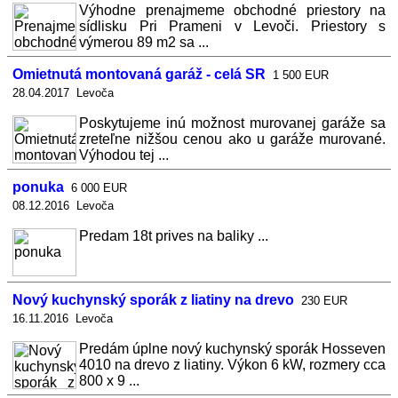
Výhodne prenajmeme obchodné priestory na
sídlisku Pri Prameni v Levoči. Priestory s
výmerou 89 m2 sa ...
Omietnutá montovaná garáž - celá SR
1 500 EUR
28.04.2017 Levoča
Poskytujeme inú možnost murovanej garáže sa
zreteľne nižšou cenou ako u garáže murované.
Výhodou tej ...
ponuka
6 000 EUR
08.12.2016 Levoča
Predam 18t prives na baliky ...
Nový kuchynský sporák z liatiny na drevo
230 EUR
16.11.2016 Levoča
Predám úplne nový kuchynský sporák Hosseven
4010 na drevo z liatiny. Výkon 6 kW, rozmery cca
800 x 9 ...