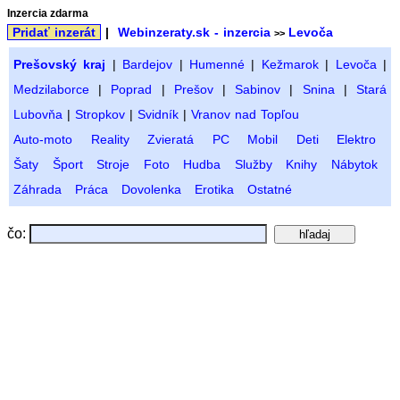
Inzercia zdarma
Pridať inzerát
|
Webinzeraty.sk - inzercia
Levoča
>>
Prešovský kraj
|
Bardejov
|
Humenné
|
Kežmarok
|
Levoča
|
Medzilaborce
|
Poprad
|
Prešov
|
Sabinov
|
Snina
|
Stará
Lubovňa
|
Stropkov
|
Svidník
|
Vranov nad Topľou
Auto-moto
Reality
Zvieratá
PC
Mobil
Deti
Elektro
Šaty
Šport
Stroje
Foto
Hudba
Služby
Knihy
Nábytok
Záhrada
Práca
Dovolenka
Erotika
Ostatné
čo: