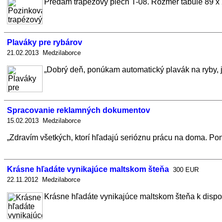
Predám trapézový plech T-08. Rozmer tabule 89 x 
Plaváky pre rybárov
21.02.2013 Medzilaborce
„Dobrý deň, ponúkam automatický plavák na ryby, je 
Spracovanie reklamných dokumentov
15.02.2013 Medzilaborce
„Zdravím všetkých, ktorí hľadajú serióznu prácu na doma. Po
Krásne hľadáte vynikajúce maltskom šteňa
300 EUR
22.11.2012 Medzilaborce
Krásne hľadáte vynikajúce maltskom šteňa k dispoz