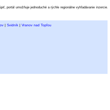
úpiť, portál umožňuje jednoduché a rýchle regionálne vyhľadávanie inzercie.
ov
|
Svidník
|
Vranov nad Topľou