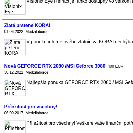
Visionix Eye Refract je ľahko dostupný vo veľkom a
Zlaté prstene KORAI
01.06.2022 Medzilaborce
V ponuke internetového zlatníctva KORAI nechýbajú 
Nová GEFORCE RTX 2080 /MSI Geforce 3080
400 EUR
30.12.2021 Medzilaborce
Najlepšia ponuka GEFORCE RTX 2080 / MSI Gefo
Příležitost pro všechny!
06.09.2017 Medzilaborce
Příležitost pro všechny! Veškeré vaše finanční potř