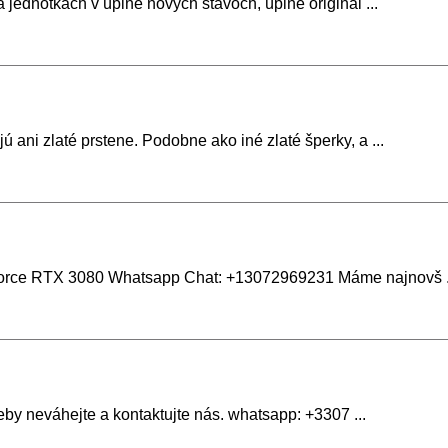
 jednotkách v úplne nových stavoch, úplne originál ...
ani zlaté prstene. Podobne ako iné zlaté šperky, a ...
rce RTX 3080 Whatsapp Chat: +13072969231 Máme najnovš .
eby neváhejte a kontaktujte nás. whatsapp: +3307 ...