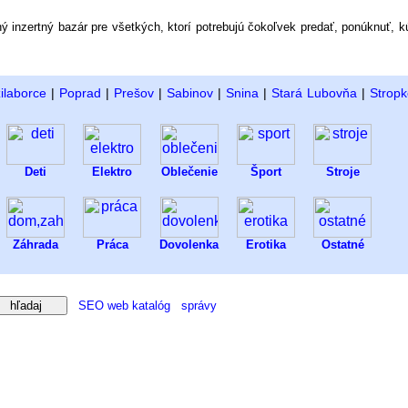
dný inzertný bazár pre všetkých, ktorí potrebujú čokoľvek predať, ponúknuť, k
ilaborce
|
Poprad
|
Prešov
|
Sabinov
|
Snina
|
Stará Lubovňa
|
Stropk
Deti
Elektro
Oblečenie
Šport
Stroje
Záhrada
Práca
Dovolenka
Erotika
Ostatné
SEO web katalóg
správy