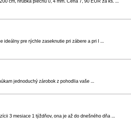
200 cm, hrúbka plechu 0, 4 mm. Cena 7, 90 EUR za ks. ...
ideálny pre rýchle zaseknutie pri zábere a pri l ...
núkam jednoduchý zárobok z pohodlia vaše ...
ícii 3 mesiace 1 týždňov, ona je až do dnešného dňa ...