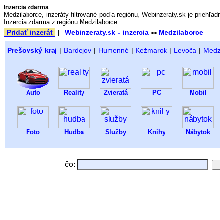
Inzercia zdarma
Medzilaborce, inzeráty filtrované podľa regiónu, Webinzeraty.sk je priehľa
Inzercia zdarma z regiónu Medzilaborce.
Pridať inzerát
|
Webinzeraty.sk - inzercia
Medzilaborce
>>
Prešovský kraj
|
Bardejov
|
Humenné
|
Kežmarok
|
Levoča
|
Medz
Auto
Reality
Zvieratá
PC
Mobil
Foto
Hudba
Služby
Knihy
Nábytok
čo: