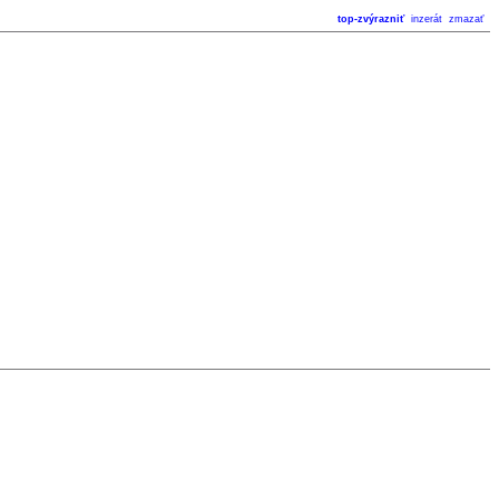
top-zvýrazniť
inzerát
zmazať