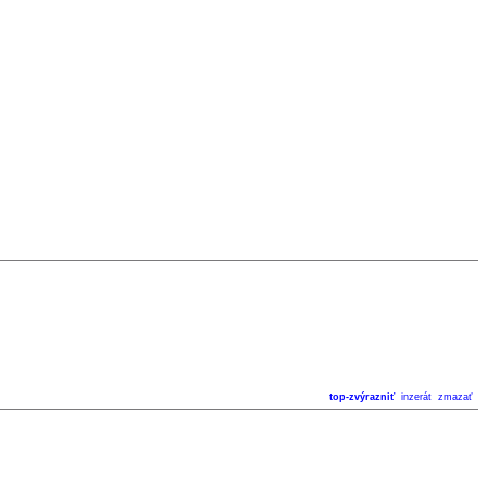
top-zvýrazniť
inzerát
zmazať