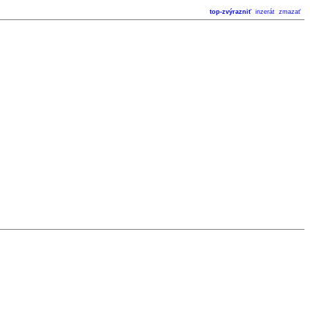
top-zvýrazniť
inzerát
zmazať