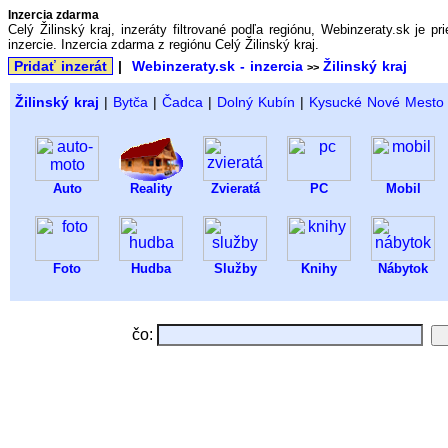
Inzercia zdarma
Celý Žilinský kraj, inzeráty filtrované podľa regiónu, Webinzeraty.sk je 
inzercie. Inzercia zdarma z regiónu Celý Žilinský kraj.
Pridať inzerát
|
Webinzeraty.sk - inzercia
Žilinský kraj
>>
Žilinský kraj
|
Bytča
|
Čadca
|
Dolný Kubín
|
Kysucké Nové Mesto
Auto
Reality
Zvieratá
PC
Mobil
Foto
Hudba
Služby
Knihy
Nábytok
čo: