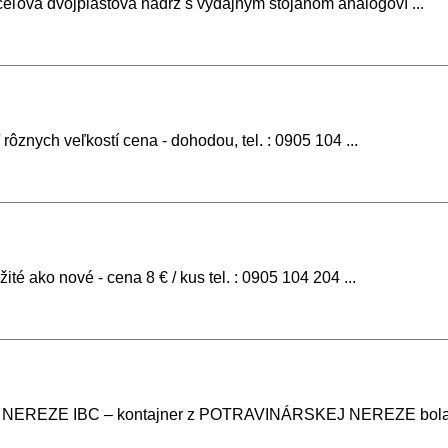
ľová dvojpláštová nádrž s výdajným stojanom analógoví ...
ôznych veľkostí cena - dohodou, tel. : 0905 104 ...
té ako nové - cena 8 € / kus tel. : 0905 104 204 ...
J NEREZE IBC – kontajner z POTRAVINÁRSKEJ NEREZE bola p