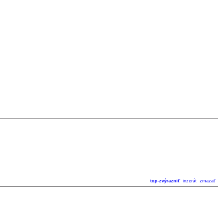
top-zvýrazniť
inzerát
zmazať