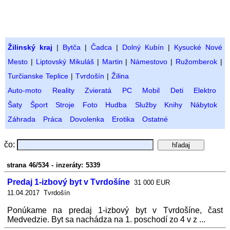
Žilinský kraj
|
Bytča
|
Čadca
|
Dolný Kubín
|
Kysucké Nové
Mesto
|
Liptovský Mikuláš
|
Martin
|
Námestovo
|
Ružomberok
|
Turčianske Teplice
|
Tvrdošín
|
Žilina
Auto-moto
Reality
Zvieratá
PC
Mobil
Deti
Elektro
Šaty
Šport
Stroje
Foto
Hudba
Služby
Knihy
Nábytok
Záhrada
Práca
Dovolenka
Erotika
Ostatné
čo:
strana 46/534 - inzeráty: 5339
Predaj 1-izbový byt v Tvrdošíne
31 000 EUR
11.04.2017 Tvrdošín
Ponúkame na predaj 1-izbový byt v Tvrdošíne, čast
Medvedzie. Byt sa nachádza na 1. poschodí zo 4 v z ...