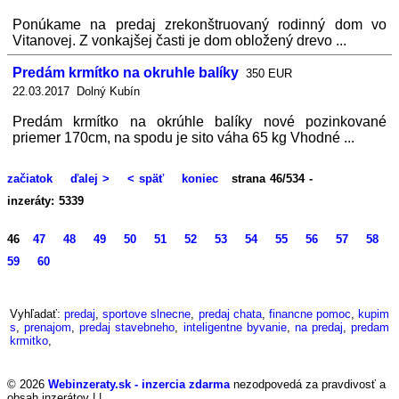
Ponúkame na predaj zrekonštruovaný rodinný dom vo
Vitanovej. Z vonkajšej časti je dom obložený drevo ...
Predám krmítko na okruhle balíky
350 EUR
22.03.2017 Dolný Kubín
Predám krmítko na okrúhle balíky nové pozinkované
priemer 170cm, na spodu je sito váha 65 kg Vhodné ...
začiatok
ďalej >
< späť
koniec
strana 46/534 -
inzeráty: 5339
46
47
48
49
50
51
52
53
54
55
56
57
58
59
60
Vyhľadať:
predaj
,
sportove slnecne
,
predaj chata
,
financne pomoc
,
kupim
s
,
prenajom
,
predaj stavebneho
,
inteligentne byvanie
,
na predaj
,
predam
krmitko
,
© 2026
Webinzeraty.sk - inzercia zdarma
nezodpovedá za pravdivosť a
obsah inzerátov | |