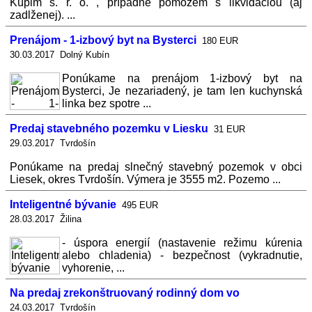
Kúpim s. r. o. , prípadne pomôžem s likvidáciou (aj
zadlženej). ...
Prenájom - 1-izbový byt na Bysterci
180 EUR
30.03.2017 Dolný Kubín
Ponúkame na prenájom 1-izbový byt na
Bysterci, Je nezariadený, je tam len kuchynská
linka bez spotre ...
Predaj stavebného pozemku v Liesku
31 EUR
29.03.2017 Tvrdošín
Ponúkame na predaj slnečný stavebný pozemok v obci
Liesek, okres Tvrdošín. Výmera je 3555 m2. Pozemo ...
Inteligentné bývanie
495 EUR
28.03.2017 Žilina
- úspora energií (nastavenie režimu kúrenia
alebo chladenia) - bezpečnost (vykradnutie,
vyhorenie, ...
Na predaj zrekonštruovaný rodinný dom vo
24.03.2017 Tvrdošín