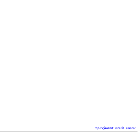
top-zvýrazniť
inzerát
zmazať