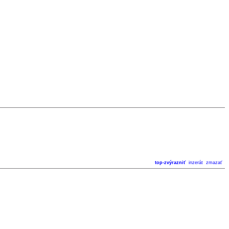
top-zvýrazniť
inzerát
zmazať