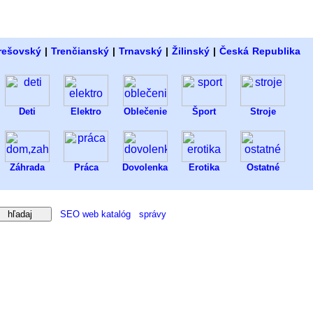
rešovský
|
Trenčianský
|
Trnavský
|
Žilinský
|
Česká Republika
Deti
Elektro
Oblečenie
Šport
Stroje
Záhrada
Práca
Dovolenka
Erotika
Ostatné
SEO web katalóg
správy