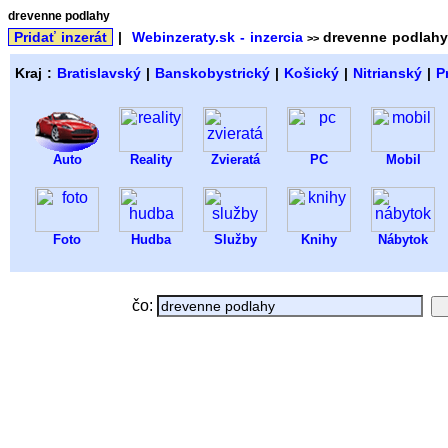
drevenne podlahy
Pridať inzerát
|
Webinzeraty.sk - inzercia
drevenne podlahy
>>
Kraj :
Bratislavský
|
Banskobystrický
|
Košický
|
Nitrianský
|
P
Auto
Reality
Zvieratá
PC
Mobil
Foto
Hudba
Služby
Knihy
Nábytok
čo: