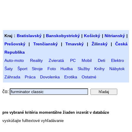
Kraj :
Bratislavský
|
Banskobystrický
|
Košický
|
Nitrianský
|
Prešovský
|
Trenčianský
|
Trnavský
|
Žilinský
|
Česká
Republika
Auto-moto
Reality
Zvieratá
PC
Mobil
Deti
Elektro
Šaty
Šport
Stroje
Foto
Hudba
Služby
Knihy
Nábytok
Záhrada
Práca
Dovolenka
Erotika
Ostatné
čo:
pre vybrané kritéria momentálne žiaden inzerát v databáze
vyskúšajte fulltextové vyhľadávanie