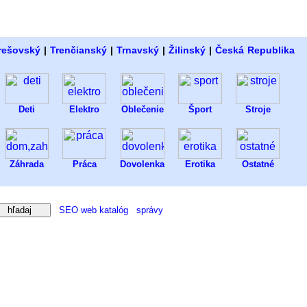
rešovský
|
Trenčianský
|
Trnavský
|
Žilinský
|
Česká Republika
Deti
Elektro
Oblečenie
Šport
Stroje
Záhrada
Práca
Dovolenka
Erotika
Ostatné
SEO web katalóg
správy