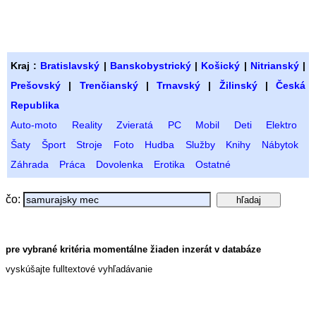
Kraj :
Bratislavský
|
Banskobystrický
|
Košický
|
Nitrianský
|
Prešovský
|
Trenčianský
|
Trnavský
|
Žilinský
|
Česká
Republika
Auto-moto
Reality
Zvieratá
PC
Mobil
Deti
Elektro
Šaty
Šport
Stroje
Foto
Hudba
Služby
Knihy
Nábytok
Záhrada
Práca
Dovolenka
Erotika
Ostatné
čo:
pre vybrané kritéria momentálne žiaden inzerát v databáze
vyskúšajte fulltextové vyhľadávanie