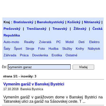
Kraj :
Bratislavský
|
Banskobystrický
|
Košický
|
Nitrianský
|
Prešovský
|
Trenčianský
|
Trnavský
|
Žilinský
|
Česká
Republika
Auto-moto
Reality
Zvieratá
PC
Mobil
Deti
Elektro
Šaty
Šport
Stroje
Foto
Hudba
Služby
Knihy
Nábytok
Záhrada
Práca
Dovolenka
Erotika
Ostatné
čo:
strana 1/1 - inzeráty: 3
Vymením garáž v Banskej Bystrici
17.10.2018 Banská Bystrica
Vymením garáž v garážovom dome v Banskej Bystrici na
Tatranskej ulici za garáž na Sásovskej ceste. T ...