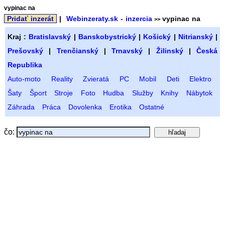
vypinac na
Pridať inzerát
|
Webinzeraty.sk - inzercia
vypinac na
>>
Kraj :
Bratislavský
|
Banskobystrický
|
Košický
|
Nitrianský
|
Prešovský
|
Trenčianský
|
Trnavský
|
Žilinský
|
Česká
Republika
Auto-moto
Reality
Zvieratá
PC
Mobil
Deti
Elektro
Šaty
Šport
Stroje
Foto
Hudba
Služby
Knihy
Nábytok
Záhrada
Práca
Dovolenka
Erotika
Ostatné
čo: